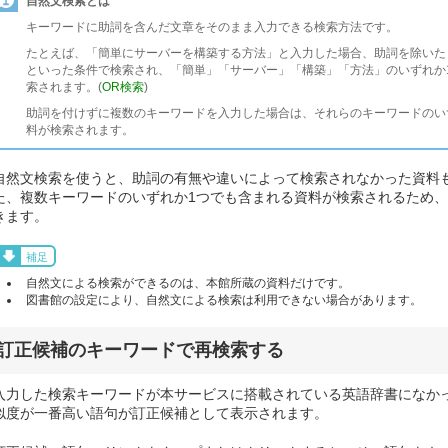
自然文検索とは
キーワードに助詞を含んだ文章をそのまま入力できる検索方法です。
たとえば、「簡単にサーバーを構築する方法」と入力した場合、助詞を除いた「簡単 
といった条件で検索され、「簡単」「サーバー」「構築」「方法」のいずれか
索されます。(
OR検索
)
助詞を付けずに複数のキーワードを入力した場合は、それらのキーワードのい
料が検索されます。
自然文検索を使うと、助詞の有無や違いによって検索されなかった資料
た、複数キーワードのいずれか1つでも含まれる資料が検索されるため
きます。
補足
自然文による検索ができるのは、本館所蔵の資料だけです。
図書館の設定により、自然文による検索は利用できない場合があります。
訂正候補のキーワードで再検索する
入力した検索キーワードが本サービスに搭載されている英語辞書になか
似度が一番高い語句が訂正候補として表示されます。